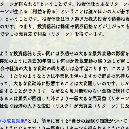
ターンが得られる”ということです。投資信託の主なリターン
ーンが生じる（利益を得る）ということは誰かほかの人が必
）ということです。投資信託は行き過ぎた株式投資や債券投
のです。つまり、投資信託は株価や債券価格などが上がって
で少しの売買差で利益（リターン）を得ています。
ような投資信託も長い間には予期せぬ大きな景気変動の影響
存知のように過去30年間にも何回か景気変動の繰り返しが起
社会や経済の大きな変動の繰り返しは必ず起こります。このよ
ん。またそのようなときは不景気を伴いますので貯蓄の気持
って、大きな変動時に貯蓄することは大変難しいのです。し
蓄することができます。なぜなら毎月無理のない金額で続け
きる人は景気が回復した時により一層大きな売買益（リター
社会や経済の大きな変動（リスク）が売買益（リターン）に
分の成長効果”
とは、簡単に言うと“自分の経験や知識がついて
るようになるのでより一層高いリターンを得られるようになる