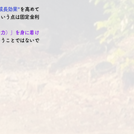
成長効果”
を高めて
という点は固定金利
断力）」を身に着け
いうことではないで