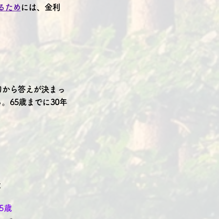
てるため
には、金利
初から答えが決まっ
65歳までに30年
と
5歳