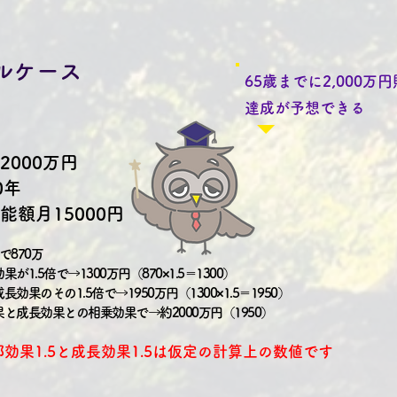
デルケース
65歳までに2,000万
達成が予想できる
額2000万円
0年
能額月15000円
で870万
が1.5倍で→1300万円（870×1.5＝1300）
効果のその1.5倍で→1950万円（1300×1.5＝1950）
と成長効果との相乗効果で→約2000万円（1950）
効果1.5と成長効果1.5は仮定の計算上の数値です