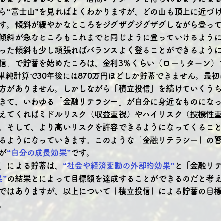
ら“富士山”を見ればよくわかりますが、どの山も頂上に近づ
す。傾斜が緩やかなところをジグザグジグザグしながら登っ
傾斜が急なところもこれまでと同じように登っていけるよう
った傾斜も少し頑張ればバランスよく登ることができるよう
信」で貯蓄を始めたころは、金利3％くらい（ローリターン）
も単純計算で30年後には870万円ほどしか貯蓄できません。最
方がありません。しかしながら「積立投信」を続けていくう
きて、いわゆる「金融リテラシー」が自分に身近なものにな
えてくればミドルリスク（収益重視）やハイリスク（投機性
。そして、より高いリスクを許容できるようになってくるこ
るようになっていきます。このような「金融リテラシー」の
が
“自分の成長効果”
です。
」による貯蓄は、
“社会や経済変動の外部的効果”
と「金融リ
”
の結果とによって目標額を達成することができるのだと考
ではありますが、以上について「積立投信」による貯蓄の目
。