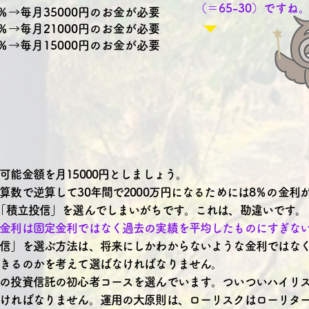
（＝65-30）ですね
％→毎月35000円のお金が必要
％→毎月21000円のお金が必要
％→毎月15000円のお金が必要
可能金額を月15000円としましょう。
算数で逆算して30年間で2000万円になるためには8％の金利
「積立投信」を選んでしまいがちです。これは、勘違いです。
金利は固定金利ではなく過去の実績を平均したものにすぎな
信」を選ぶ方法は、将来にしかわからないような金利ではな
きるのかを考えて選ばなければなりません。
の投資信託の初心者コースを選んでいます。ついついハイリ
ければなりません。運用の大原則は、ローリスクはローリタ