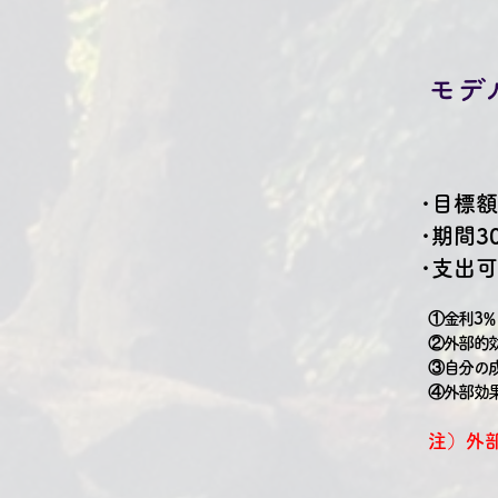
​モ
​･目標
･期間3
･支出可
①金利3％
②外部的効果
③自分の成長
④外部効果
注）外部