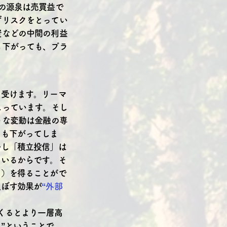
の源泉は売買益で
ずリスクをとってい
資などの中間の利益
も下がっても、プラ
を受けます。リーマ
こっています。そし
うな変動は金融の専
ちも下がってしま
かし「積立投信」は
ているからです。そ
ン）を得ることがで
及ぼす効果が
“外部
くるとより一層高
”ということで