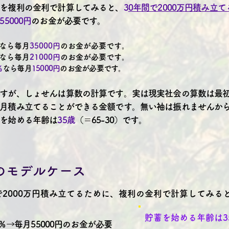
を複利の金利で計算してみると、
3
0年間で2000万円積み立
55000円
のお金が必要です。
なら毎月
35000円
のお金が必要です。
なら毎月
21000円
のお金が必要です。
％
なら毎月
15000円
のお金が必要です。
すが、しょせんは算数の計算です。実は現実社会の算数は最
月積み立てることができる金額です。無い袖は振れませんから。
を始める年齢は
35歳
（＝65-30）です。
蓄のモデルケース
で2000万円積み立てるために、複利の金利で計算してみる
貯蓄を始める年齢は3
 ％→毎月55000円のお金が必要