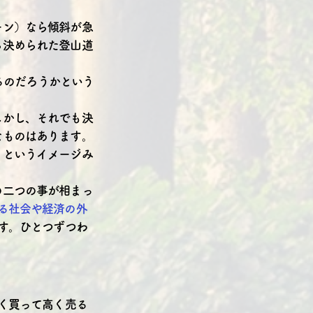
ーン）なら傾斜が急
ら決められた登山道
きるのだろうかという
しかし、それでも決
なものはあります。
うというイメージみ
の二つの事が相まっ
する社会や経済の外
す。ひとつずつわ
く買って高く売る