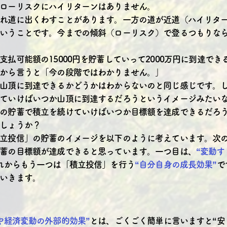
ローリスクにハイリターンはありません。
れ道に出くわすことがあります。一方の道が近道（ハイリタ
いうことです。今までの傾斜（ローリスク）で登るつもりな
支払可能額の15000円を貯蓄していって2000万円に到達で
から言うと「今の段階ではわかりません。｣
山頂に到達できるかどうかはわからないのと同じ感じです。
ていけばいつか山頂に到達するだろうというイメージみたい
の貯蓄で積立を続けていけばいつか目標額を達成できるだろ
しょうか？
立投信」の貯蓄のイメージを以下のように考えています。次
蓄の目標額が達成できると思っています。一つ目は、
“変動
れからもう一つは「積立投信」を行う
“自分自身の成長効果”
で
いきます。
や経済変動の外部的効果”
とは、ごくごく簡単に言いますと“安