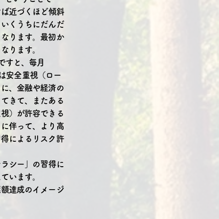
けば近づくほど傾斜
ていくうちにだんだ
になります。最初か
になります。
ですと、毎月
初は安全重視（ロー
ちに、金融や経済の
ってきて、またある
重視）が許容できる
とに伴って、より高
習得によるリスク許
テラシー」の習得に
えています。
標額達成のイメージ