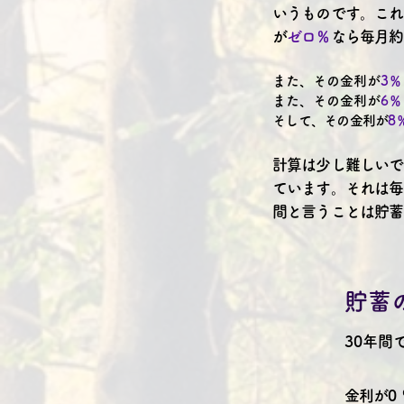
いうものです。これ
が
ゼロ％
なら毎月約
また、その金利が
3％
また、その金利が
6％
そして、その金利が
8
計算は少し難しいで
ています。それは毎
間と言うことは貯蓄
​貯
30年間
金利が0